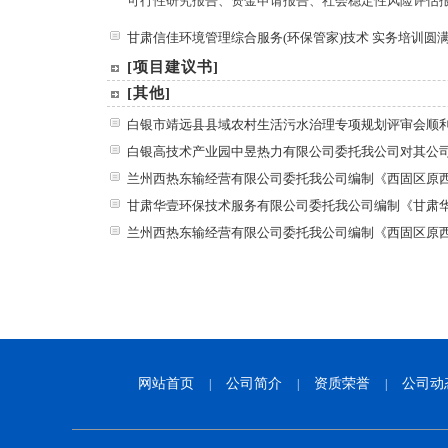
可行性研究报告、资金申请报告、社会稳定性风险评估
甘肃信佳环境管理综合服务(环保管家)技术 实务培训圆
[项目建议书]
[其他]
白银市靖远县县域农村生活污水治理专项规划评审会顺
白银高技术产业园中昱热力有限公司委托我公司对其公
兰州西热东输经营有限公司委托我公司编制《西固区原
甘肃华壹环保技术服务有限公司委托我公司编制《甘肃
兰州西热东输经营有限公司委托我公司编制《西固区原
网站首页
公司简介
资质荣誉
公司动
|
|
|