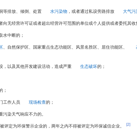
洞等排放、倾倒、处置
水污染物
，或者通过私设旁路排放
大气污
者向无经营许可证或者超出经营许可范围的单位或个人提供或者委托其收
取水中断的；
区
、自然保护区、国家重点生态功能区、风景名胜区、居住功能区、
设，以及其他开发建设活动，造成严重
生态破坏
的；
的；
门工作人员
现场检查
的；
重污染天气响应不力的。
[2]
年被评定为环保警示企业的，两年之内不得被评定为环保诚信企业。