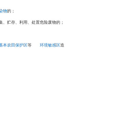
染物
的；
集、贮存、利用、处置危险废物的；
基本农田保护区
等
环境敏感区
造