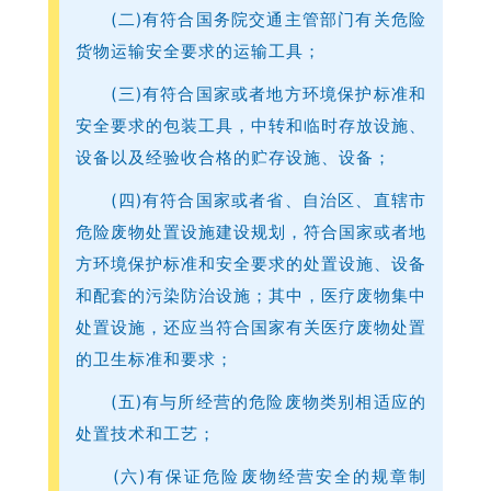
经
(二)有符合国务院交通主管部门有关危险
营
货物运输安全要求的运输工具；
许
可
(三)有符合国家或者地方环境保护标准和
证
安全要求的包装工具，中转和临时存放设施、
，
设备以及经验收合格的贮存设施、设备；
罚
(四)有符合国家或者省、自治区、直辖市
1
0
危险废物处置设施建设规划，符合国家或者地
万
方环境保护标准和安全要求的处置设施、设备
和配套的污染防治设施；其中，医疗废物集中
行
处置设施，还应当符合国家有关医疗废物处置
政
的卫生标准和要求；
处
罚
(五)有与所经营的危险废物类别相适应的
决
处置技术和工艺；
定
(六)有保证危险废物经营安全的规章制