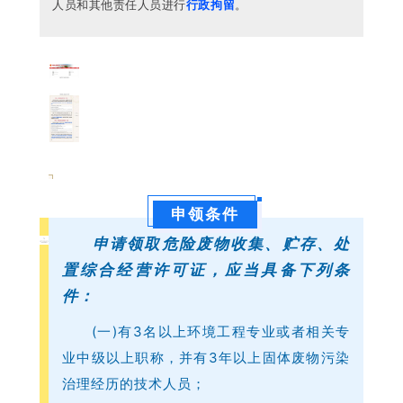
人员和其他责任人员进行
行
政拘留
。
案
申领条件
件
申请领取危险废物收集、贮存、处
一
置综合经营许可证，应当具备下列条
：
件：
无
危
(一)有3名以上环境工程专业或者相关专
险
业中级以上职称，并有3年以上固体废物污染
废
治理经历的技术人员；
物