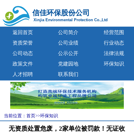
信佳环保股份公司
Xinjia Environmental Protection Co.,Ltd
返回首页
公司简介
经营范围
资质荣誉
公司业绩
行业动态
公司动态
公示公开
法律法规
政策文件
党建园地
环保知识
人才招聘
联系我们
当前位置：
首页
>>
环保知识
无资质处置危废，2家单位被罚款！无证收