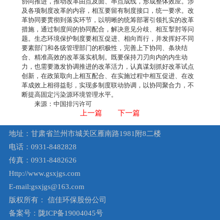
协同推进，推动改革由点及面、串点成线，形成整体效应。涉
及各项制度改革的内容，相互要留有制度接口，统一要求。改
革协同要贯彻到落实环节，以明晰的统筹部署引领扎实的改革
措施，通过制度间的协同配合，解决意见分歧、相互掣肘等问
题。生态环境保护制度要相互促进、相向而行，并发挥好不同
要素部门和各级管理部门的积极性，完善上下协同、条块结
合、精准高效的改革落实机制。既要保持刀刃向内的内生动
力，也需要激发协调推进的改革活力，认真谋划抓好改革试点
创新，在政策取向上相互配合、在实施过程中相互促进、在改
革成效上相得益彰，实现多制度联动协调，以协同聚合力，不
断提高固定污染源环境管理水平。
来源：中国排污许可
上一篇
下一篇
地址：甘肃省兰州市城关区雁南路1981附8二楼
电话：0931-8482828
传真：0931-8482626
Http://www.gsxjgs.com
E-mail:gsxjgs@163.com
版权所有： 信佳环保股份公司
备案号：陇ICP备19004045号