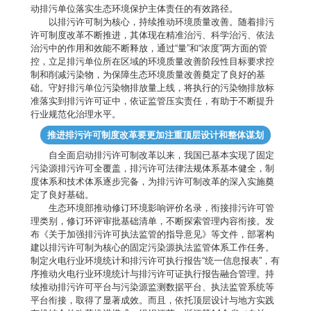
动排污单位落实生态环境保护主体责任的有效路径。
以排污许可制为核心，持续推动环境质量改善。随着排污
许可制度改革不断推进，其体现在精准治污、科学治污、依法
治污中的作用和效能不断释放，通过“量”和“浓度”两方面的管
控，立足排污单位所在区域的环境质量改善阶段性目标要求控
制和削减污染物，为保障生态环境质量改善奠定了良好的基
础。守好排污单位污染物排放量上线，将执行的污染物排放标
准落实到排污许可证中，依证监管压实责任，有助于不断提升
行业规范化治理水平。
推进排污许可制度改革要更加注重顶层设计和整体谋划
自全面启动排污许可制改革以来，我国已基本实现了固定
污染源排污许可全覆盖，排污许可法律法规体系基本健全，制
度体系和技术体系逐步完备，为排污许可制改革的深入实施奠
定了良好基础。
生态环境部推动修订环境影响评价名录，衔接排污许可管
理类别，修订环评审批基础清单，不断探索管理内容衔接。发
布《关于加强排污许可执法监管的指导意见》等文件，部署构
建以排污许可制为核心的固定污染源执法监管体系工作任务。
制定火电行业环境统计和排污许可执行报告“统一信息报表”，有
序推动火电行业环境统计与排污许可证执行报告融合管理。持
续推动排污许可平台与污染源监测数据平台、执法监管系统等
平台衔接，取得了显著成效。而且，依托顶层设计与地方实践