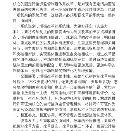
核心的固定污染源监管制度体系改革，是对现有固定污染源管
理体系的梳理和再造，是一场深刻的生态环境领域改革，也是
一项复杂的系统工程，这就要求必须增强改革的系统性、整体
性、协同性。
系统谋划，增强改革的系统性。为更好落实《实施方
案》，要将各项制度的衔接贯通作为制度改革的出发点和落脚
点，明确制度衔接的顶层设计，规划合理的改革路径，明确目
标、重点改革任务以及具体衔接要求。注重抓重要领域和关键
环节，努力做到全局和局部相配套、治本和治标相结合、渐进
和突破相衔接，实现整体推进和重点突破相统一。通过改革措
施的组合和优化，推动制度创新和机制完善，通过系统集成加
强制度之间的衔接和配合，形成和构建更加完善、更加科学的
制度体系，更好地推动制度优势转化为治理效能。
全面部署，增强改革的整体性。在整个机制体制改革构建
过程中，“不仅要把‘块’切好，还要把‘条’理顺”。要聚焦多项生态
环境保护制度在深度和广度上进一步衔接融合的问题，紧扣污
染物排放量这一主线，统筹推动排污许可和环境影响评价、总
量控制、生态环境统计、环境保护税等制度的衔接，构建以排
污许可证为核心的自行监测监督管理机制，将排污许可证作为
固定污染源监管执法的主要依据，形成从准入到监管的有机统
一、相互补充、相互协调、闭环管理的固定源监管制度体系。
统筹发力，注重改革的协同性。改革的协同推进，要重点
把握好改革方案、改革落实、改革效果三个环节。顶层设计要