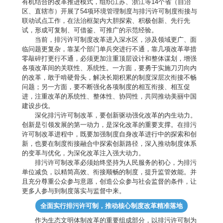
有机结合的改革推进模式，组织江苏、浙江等14个省（自治
区、直辖市）开展了54项环境管理制度与排污许可制度衔接与
联动试点工作，在法治框架内大胆探索、积极创新、先行先
试，形成可复制、可借鉴、可推广的示范经验。
当前，排污许可制度改革进入深水区，涉及领域更广、面
临问题更复杂，靠某个部门单兵突进行不通，靠几项改革举措
零敲碎打更行不通，必须更加注重顶层设计和整体谋划，增强
各项改革间的关联性、系统性。一方面，要勇于实施刀刃向内
的改革，敢于啃硬骨头，解决长期积累的制度深层次衔接不畅
问题；另一方面，要不断强化各项制度的相互衔接、相互促
进，注重改革的系统性、整体性、协同性，共同推动美丽中国
建设步伐。
深化排污许可制改革，要创新驱动强化改革的内生动力。
创新是引领发展的第一动力，是深化改革的重要支撑。在排污
许可制改革进程中，既要加强制度自身改革进行中的探索和创
新，也要在制度衔接融合中探索创新路径，深入推动制度体系
的变革与优化，为深化改革注入强大动力。
排污许可制改革必须始终坚持为人民服务的初心，为排污
单位减负，以精简高效、衔接顺畅的制度，提升监管效能。并
且充分尊重公众参与意愿，创造公众参与社会监督的条件，让
更多人参与到制度落实与监督中来。
全面实行排污许可制，推动核心制度改革精准落地
作为生态文明体制改革的重要组成部分，以排污许可制为