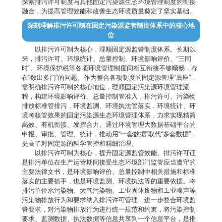
探索排污许可制度与其他固定污染源生态环境管理制度的衔接
融合，为提高管理效能和改善生态环境质量奠定了坚实基础。
深刻理解排污许可制在固定污染源监管制度体系中的核心地
位
以排污许可制为核心，理顺固定源监管制度体系。长期以
来，排污许可、环境统计、总量控制、环境影响评价、“三同
时”、环境保护税等各项环境管理制度间相互衔接不够顺畅，存
在“数出多门”的问题。作为整合各项制度的固定源管理“底座”，
需明确排污许可制的核心地位，理顺固定污染源环境管理流
程，构建环境影响评价、总量控制管准入，排污许可、污染物
排放标准管排污，环境监测、环境执法管落实，环境统计、环
境考核管效果的固定污染源生态环境管理体系，力求实现精简
高效、有机衔接、发挥合力。通过环境管理大数据基础平台的
申报、审批、管理、统计，推动用“一套数据”取代“多套数据”，
提高了对固定源的科学管控和精细治理。
以排污许可制为核心，提升固定源监管效能。排污许可证
是排污单位在生产运营期间接受生态环境部门监管应当遵守的
主要法律文书，是环境影响评价、总量控制中相关措施和标准
落实的主要抓手，也是环境监测、环境执法等的重要依据。将
排污单位水污染物、大气污染物、工业固体废物和工业噪声等
污染物排放行为和要求纳入排污许可管理，进一步整合环境监
管要求，对污染物排放行为进行统一规范和约束，将污染控制
要求、监测数据、执法数据等信息共享到一个信息平台，是推