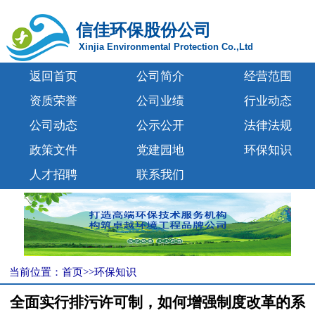
信佳环保股份公司
Xinjia Environmental Protection Co.,Ltd
返回首页
公司简介
经营范围
资质荣誉
公司业绩
行业动态
公司动态
公示公开
法律法规
政策文件
党建园地
环保知识
人才招聘
联系我们
当前位置：
首页
>>
环保知识
全面实行排污许可制，如何增强制度改革的系